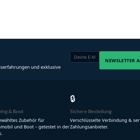
NEWSLETTER 
iserfahrungen und exklusive
🔒
ing & Boot
Sichere Bestellung
wähltes Zubehör für
Verschlüsselte Verbindung & ser
obil und Boot – getestet in der
Zahlungsanbieter.
s.