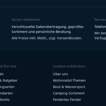
Sicher einkaufen
Servic
Verschlüsselte Datenübertragung, geprüftes
Telefon
Sortiment und persönliche Beratung.
Wir be
Alle Preise inkl. MwSt., zzgl. Versandkosten.
Verfügb
 & Service
Lembus entdecken
kt
Über uns
& Ratgeber
Wohnmobil-Themen
ngsarten
Boot & Wassersport
ndarten
Camping-Sortiment
 Konto
Fendertex Fender