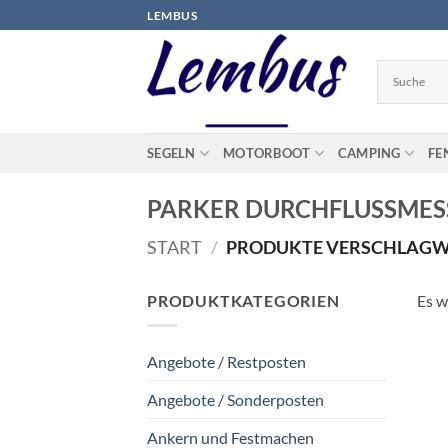
Zum
LEMBUS
Inhalt
springen
SEGELN
MOTORBOOT
CAMPING
FE
PARKER DURCHFLUSSMESS
START
/
PRODUKTE VERSCHLAGWO
PRODUKTKATEGORIEN
Es w
Angebote / Restposten
Angebote / Sonderposten
Ankern und Festmachen