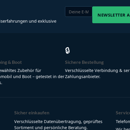
NEWSLETTER 
iserfahrungen und exklusive
🔒
ing & Boot
Sichere Bestellung
wähltes Zubehör für
Verschlüsselte Verbindung & ser
obil und Boot – getestet in der
Zahlungsanbieter.
s.
Sicher einkaufen
Servic
Verschlüsselte Datenübertragung, geprüftes
Telefon
Sortiment und persönliche Beratung.
Wir be