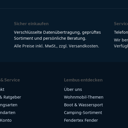
Sicher einkaufen
Servic
Verschlüsselte Datenübertragung, geprüftes
Telefon
Sortiment und persönliche Beratung.
Wir be
Alle Preise inkl. MwSt., zzgl. Versandkosten.
Verfügb
 & Service
Lembus entdecken
kt
Über uns
& Ratgeber
Wohnmobil-Themen
ngsarten
Boot & Wassersport
ndarten
Camping-Sortiment
 Konto
Fendertex Fender