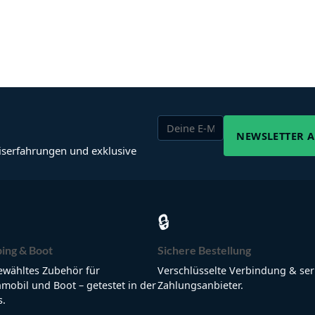
NEWSLETTER 
iserfahrungen und exklusive
🔒
ing & Boot
Sichere Bestellung
wähltes Zubehör für
Verschlüsselte Verbindung & ser
obil und Boot – getestet in der
Zahlungsanbieter.
s.