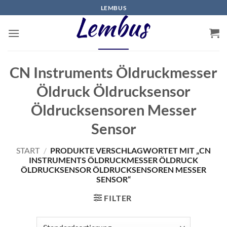
Zum
LEMBUS
Inhalt
springen
CN Instruments Öldruckmesser
Öldruck Öldrucksensor
Öldrucksensoren Messer
Sensor
START
/
PRODUKTE VERSCHLAGWORTET MIT „CN
INSTRUMENTS ÖLDRUCKMESSER ÖLDRUCK
ÖLDRUCKSENSOR ÖLDRUCKSENSOREN MESSER
SENSOR“
FILTER