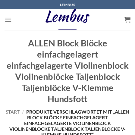
Zum
LEMBUS
Inhalt
springen
ALLEN Block Blöcke
einfachgelagert
einfachgelagerte Violinenblock
Violinenblöcke Taljenblock
Taljenblöcke V-Klemme
Hundsfott
START
/
PRODUKTE VERSCHLAGWORTET MIT „ALLEN
BLOCK BLÖCKE EINFACHGELAGERT
EINFACHGELAGERTE VIOLINENBLOCK
VIOLINENBLÖCKE TALJENBLOCK TALJENBLÖCKE V-
KLEMME HUNDSFOTT“