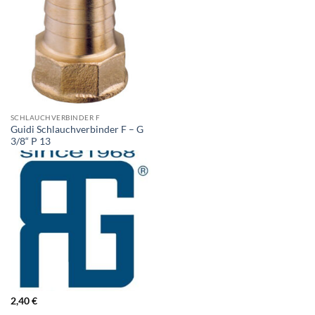
SCHLAUCHVERBINDER F
Guidi Schlauchverbinder F – G
3/8“ P 13
2,40
€