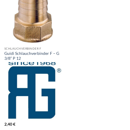
SCHLAUCHVERBINDER F
Guidi Schlauchverbinder F – G
3/8“ P 12
2,40
€