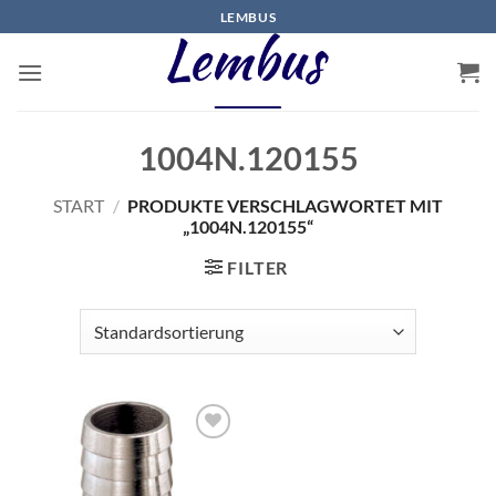
Zum
LEMBUS
Inhalt
springen
1004N.120155
START
/
PRODUKTE VERSCHLAGWORTET MIT
„1004N.120155“
FILTER