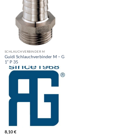
SCHLAUCHVERBINDER M
Guidi Schlauchverbinder M – G
1“ P 35
8,10
€