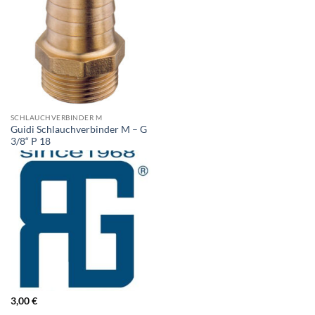
SCHLAUCHVERBINDER M
Guidi Schlauchverbinder M – G
3/8“ P 18
3,00
€