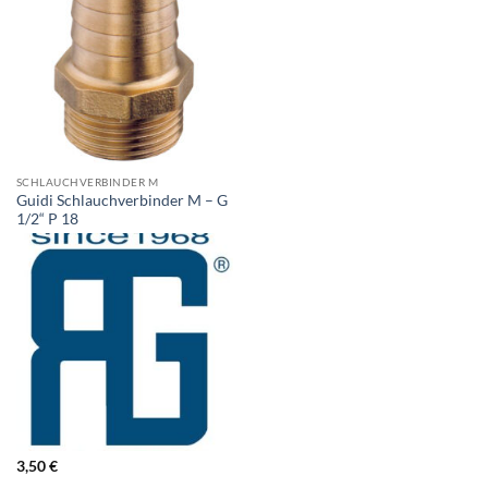
SCHLAUCHVERBINDER M
Guidi Schlauchverbinder M – G
1/2“ P 18
3,50
€