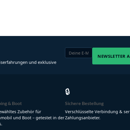
NEWSLETTER 
iserfahrungen und exklusive
🔒
ing & Boot
Sichere Bestellung
wähltes Zubehör für
Verschlüsselte Verbindung & ser
obil und Boot – getestet in der
Zahlungsanbieter.
s.