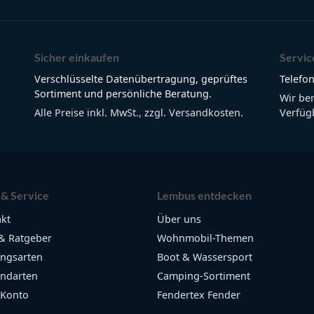
Sicher einkaufen
Servic
Verschlüsselte Datenübertragung, geprüftes
Telefon
Sortiment und persönliche Beratung.
Wir be
Alle Preise inkl. MwSt., zzgl. Versandkosten.
Verfügb
 & Service
Lembus entdecken
kt
Über uns
& Ratgeber
Wohnmobil-Themen
ngsarten
Boot & Wassersport
ndarten
Camping-Sortiment
 Konto
Fendertex Fender