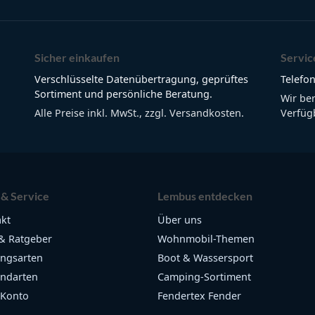
Sicher einkaufen
Servic
Verschlüsselte Datenübertragung, geprüftes
Telefon
Sortiment und persönliche Beratung.
Wir be
Alle Preise inkl. MwSt., zzgl. Versandkosten.
Verfügb
 & Service
Lembus entdecken
kt
Über uns
& Ratgeber
Wohnmobil-Themen
ngsarten
Boot & Wassersport
ndarten
Camping-Sortiment
 Konto
Fendertex Fender