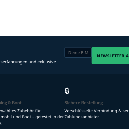
NEWSLETTER 
iserfahrungen und exklusive
🔒
ing & Boot
Sichere Bestellung
wähltes Zubehör für
Verschlüsselte Verbindung & ser
obil und Boot – getestet in der
Zahlungsanbieter.
s.