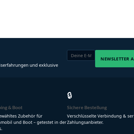
NEWSLETTER 
iserfahrungen und exklusive
🔒
ing & Boot
Sichere Bestellung
wähltes Zubehör für
Verschlüsselte Verbindung & ser
obil und Boot – getestet in der
Zahlungsanbieter.
s.