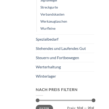
Signalkegel
Streckgurte
Verbandskasten
Werkzeugtaschen
Wurfleine
Spezialbedarf
Stehendes und Laufendes Gut
Steuern und Fortbewegen
Werterhaltung
Winterlager
NACH PREIS FILTERN
Min.
Max.
Preis:
10 €
—
20 €
FILTER
Preis
Preis