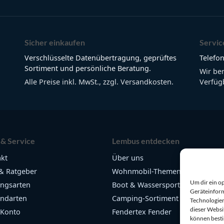
Sicher einkaufen
Servic
Verschlüsselte Datenübertragung, geprüftes
Telefon
Sortiment und persönliche Beratung.
Wir be
Alle Preise inkl. MwSt., zzgl. Versandkosten.
Verfügb
 & Service
Lembus entdecken
kt
Über uns
& Ratgeber
Wohnmobil-Themen
Um dir ein o
ngsarten
Boot & Wassersport
Geräteinform
ndarten
Camping-Sortiment
Technologien
dieser Websi
 Konto
Fendertex Fender
können best