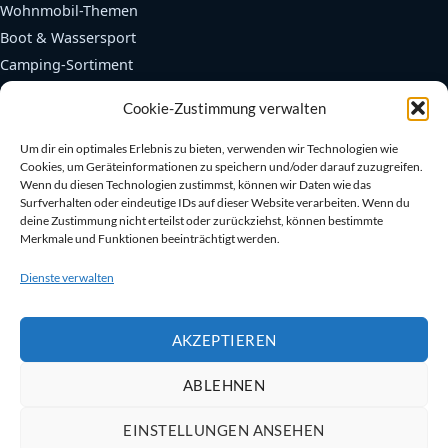
Wohnmobil-Themen
Boot & Wassersport
Camping-Sortiment
Fendertex Fender
Cookie-Zustimmung verwalten
Beliebte Bereiche
Um dir ein optimales Erlebnis zu bieten, verwenden wir Technologien wie
Cookies, um Geräteinformationen zu speichern und/oder darauf zuzugreifen.
Autarkie & Elektrik
Wenn du diesen Technologien zustimmst, können wir Daten wie das
Kühlen & Heizen
Surfverhalten oder eindeutige IDs auf dieser Website verarbeiten. Wenn du
deine Zustimmung nicht erteilst oder zurückziehst, können bestimmte
Sanitär & Toiletten
Merkmale und Funktionen beeinträchtigt werden.
Sicherheit an Bord
Dienste verwalten
Bootszubehör
AKZEPTIEREN
ABLEHNEN
©
2025
Lembus UG – Camping & Boot mit Herz.
Impressum
|
AGB
|
Widerruf
|
Cookies
|
Datenschutz
EINSTELLUNGEN ANSEHEN