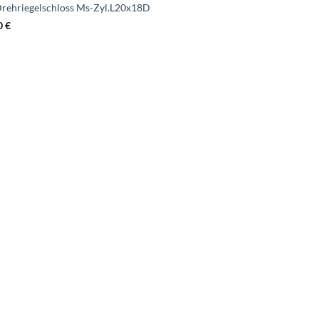
Drehriegelschloss Ms-Zyl.L20x18D
0
€