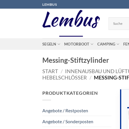
Zum
LEMBUS
Inhalt
springen
SEGELN
MOTORBOOT
CAMPING
FE
Messing-Stiftzylinder
START
/
INNENAUSBAU UND LÜF
HEBELSCHLÖSSER
/
MESSING-STI
PRODUKTKATEGORIEN
Angebote / Restposten
Angebote / Sonderposten