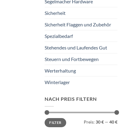
Segelmacher Hardware
Sicherheit
Sicherheit Flaggen und Zubehör
Spezialbedarf
Stehendes und Laufendes Gut
Steuern und Fortbewegen
Werterhaltung
Winterlager
NACH PREIS FILTERN
Min.
Max.
Preis:
30 €
—
40 €
FILTER
Preis
Preis