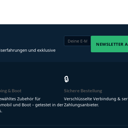
NEWSLETTER 
iserfahrungen und exklusive
🔒
ing & Boot
Sichere Bestellung
wähltes Zubehör für
Verschlüsselte Verbindung & ser
obil und Boot – getestet in der
Zahlungsanbieter.
s.