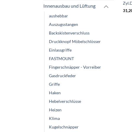
Zyl.
Innenausbau und Lüftung
31,2
aushebbar
Auszugsstangen
Backskistenverschluss
Druckknopf Möbelschlösser
Einlassgriffe
FASTMOUNT
Fingerschnäpper - Vorreiber
Gasdruckfeder
Griffe
Haken
Hebelverschlüsse
Heizen
Klima
Kugelschnäpper