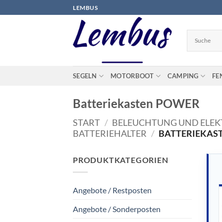
Zum
LEMBUS
Inhalt
springen
SEGELN
MOTORBOOT
CAMPING
FE
Batteriekasten POWER
START
/
BELEUCHTUNG UND ELEK
BATTERIEHALTER
/
BATTERIEKAS
PRODUKTKATEGORIEN
Angebote / Restposten
Angebote / Sonderposten