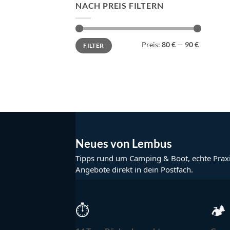
NACH PREIS FILTERN
Min.
Max.
Preis:
80 €
—
90 €
FILTER
Preis
Preis
Neues von Lembus
Tipps rund um Camping & Boot, echte Prax
Angebote direkt in dein Postfach.
⏱
🏕