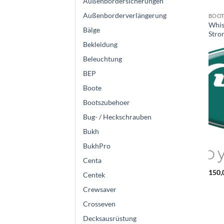
Außenbordersicherungen
Außenborderverlängerung
BOO
Whi
Bälge
Stro
Bekleidung
Beleuchtung
BEP
Boote
Bootszubehoer
Bug- / Heckschrauben
Bukh
BukhPro
Centa
150,
Centek
Crewsaver
Crosseven
Decksausrüstung