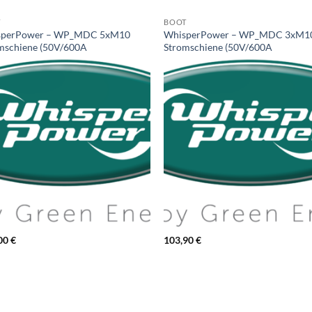
T
BOOT
sperPower – WP_MDC 5xM10
WhisperPower – WP_MDC 3xM1
mschiene (50V/600A
Stromschiene (50V/600A
00
€
103,90
€