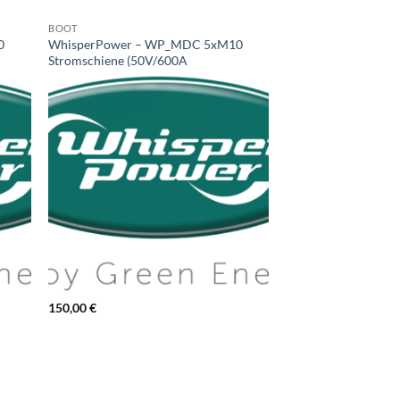
BOOT
0
WhisperPower – WP_MDC 5xM10
Stromschiene (50V/600A
150,00
€