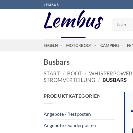
Zum
LEMBUS
Inhalt
springen
SEGELN
MOTORBOOT
CAMPING
FE
Busbars
START
/
BOOT
/
WHISPERPOWER
STROMVERTEILUNG
/
BUSBARS
PRODUKTKATEGORIEN
Angebote / Restposten
Angebote / Sonderposten