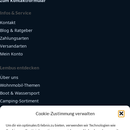
Zum Kontaktformular
Infos & Service
Kontakt
Blog & Ratgeber
Zahlungsarten
Versandarten
Mein Konto
Lembus entdecken
Über uns
Wohnmobil-Themen
Boot & Wassersport
Camping-Sortiment
Fendertex Fender
Cookie-Zustimmung verwalten
Beliebte Bereiche
Um dir ein optimales Erlebnis zu bieten, verwenden wir Technologien wie