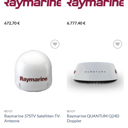
672,70
€
6.777,40
€
BOOT
BOOT
Raymarine 37STV Satelliten-TV-
Raymarine QUANTUM Q24D
Antenne
Doppler