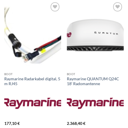
BOOT
BOOT
Raymarine Radarkabel digital, 5
Raymarine QUANTUM Q24C
m RJ45
18′ Radomantenne
177,10
€
2.368,40
€