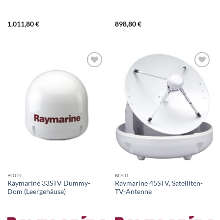
1.011,80
€
898,80
€
BOOT
BOOT
Raymarine 33STV Dummy-
Raymarine 45STV, Satelliten-
Dom (Leergehäuse)
TV-Antenne