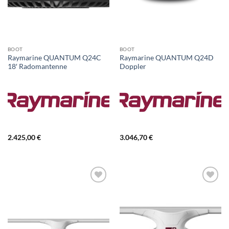
BOOT
BOOT
Raymarine QUANTUM Q24C
Raymarine QUANTUM Q24D
18′ Radomantenne
Doppler
2.425,00
€
3.046,70
€