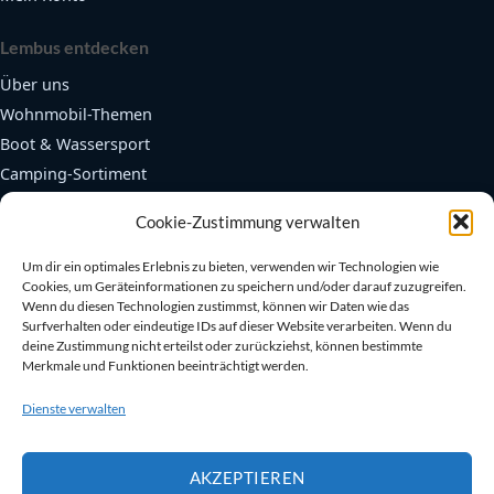
Lembus entdecken
Über uns
Wohnmobil-Themen
Boot & Wassersport
Camping-Sortiment
Fendertex Fender
Cookie-Zustimmung verwalten
Beliebte Bereiche
Um dir ein optimales Erlebnis zu bieten, verwenden wir Technologien wie
Cookies, um Geräteinformationen zu speichern und/oder darauf zuzugreifen.
Autarkie & Elektrik
Wenn du diesen Technologien zustimmst, können wir Daten wie das
Kühlen & Heizen
Surfverhalten oder eindeutige IDs auf dieser Website verarbeiten. Wenn du
deine Zustimmung nicht erteilst oder zurückziehst, können bestimmte
Sanitär & Toiletten
Merkmale und Funktionen beeinträchtigt werden.
Sicherheit an Bord
Dienste verwalten
Bootszubehör
AKZEPTIEREN