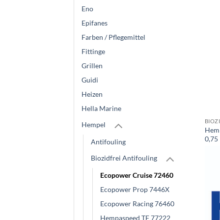
Eno
Epifanes
Farben / Pflegemittel
Fittinge
Grillen
Guidi
Heizen
Hella Marine
BIOZ
Hempel
Hemp
0,75
Antifouling
Biozidfrei Antifouling
Ecopower Cruise 72460
Ecopower Prop 7446X
Ecopower Racing 76460
Hempaspeed TF 77222