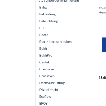
Außenborderverlängerung
Bälge
BIOZ
Hemp
Bekleidung
Beleuchtung
BEP
Boote
Bug- / Heckschrauben
Bukh
BukhPro
Centek
Crewsaver
Crosseven
38,6
Decksausrüstung
Digital Yacht
Ecoflow
EFOY