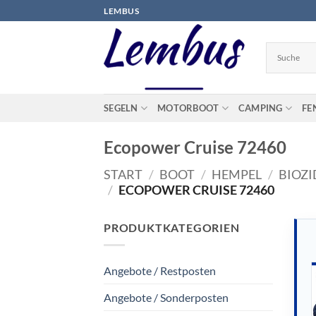
Zum
LEMBUS
Inhalt
springen
SEGELN
MOTORBOOT
CAMPING
FE
Ecopower Cruise 72460
START
/
BOOT
/
HEMPEL
/
BIOZI
/
ECOPOWER CRUISE 72460
PRODUKTKATEGORIEN
Angebote / Restposten
Angebote / Sonderposten