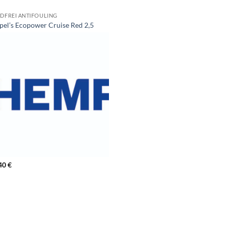
IDFREI ANTIFOULING
el’s Ecopower Cruise Red 2,5
40
€