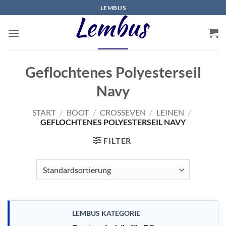
Zum
LEMBUS
Inhalt
springen
Geflochtenes Polyesterseil
Navy
START
/
BOOT
/
CROSSEVEN
/
LEINEN
/
GEFLOCHTENES POLYESTERSEIL NAVY
FILTER
LEMBUS KATEGORIE