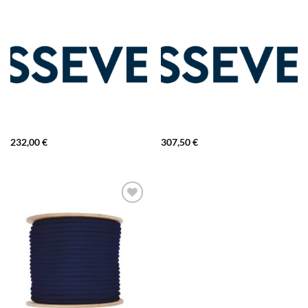
232,00
€
307,50
€