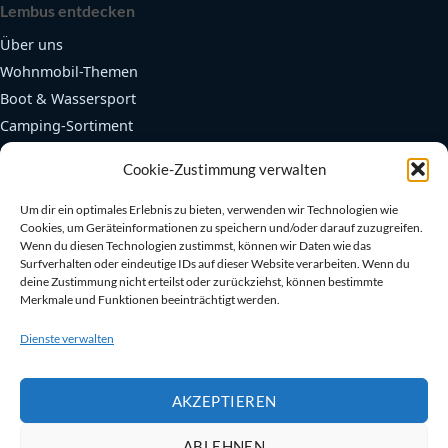
Lembus entdecken
Über uns
Wohnmobil-Themen
Boot & Wassersport
Camping-Sortiment
Fendertex Fender
Cookie-Zustimmung verwalten
Beliebte Bereiche
Um dir ein optimales Erlebnis zu bieten, verwenden wir Technologien wie
Cookies, um Geräteinformationen zu speichern und/oder darauf zuzugreifen.
Autarkie & Elektrik
Wenn du diesen Technologien zustimmst, können wir Daten wie das
Kühlen & Heizen
Surfverhalten oder eindeutige IDs auf dieser Website verarbeiten. Wenn du
deine Zustimmung nicht erteilst oder zurückziehst, können bestimmte
Sanitär & Toiletten
Merkmale und Funktionen beeinträchtigt werden.
Sicherheit an Bord
Dienste verwalten
Bootszubehör
AKZEPTIEREN
ABLEHNEN