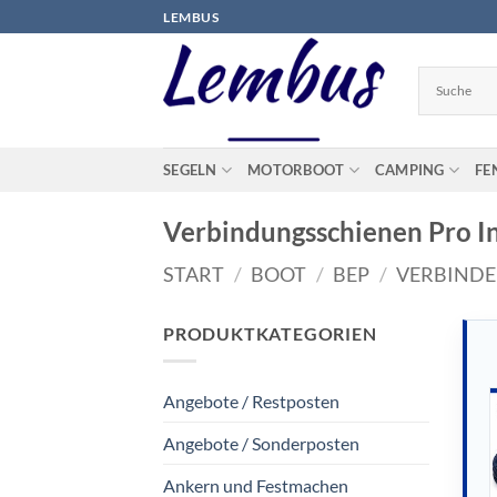
Zum
LEMBUS
Inhalt
springen
SEGELN
MOTORBOOT
CAMPING
FE
Verbindungsschienen Pro In
START
/
BOOT
/
BEP
/
VERBINDE
PRODUKTKATEGORIEN
Angebote / Restposten
Angebote / Sonderposten
Ankern und Festmachen