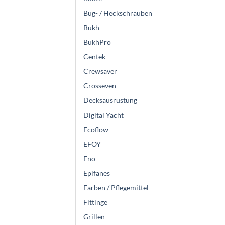
Bug- / Heckschrauben
Bukh
BukhPro
Centek
Crewsaver
Crosseven
Decksausrüstung
Digital Yacht
Ecoflow
EFOY
Eno
Epifanes
Farben / Pflegemittel
Fittinge
Grillen