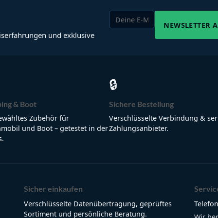
NEWSLETTER 
iserfahrungen und exklusive
🔒
ing & Boot
Sichere Bestellung
wähltes Zubehör für
Verschlüsselte Verbindung & ser
obil und Boot – getestet in der
Zahlungsanbieter.
s.
Sicher einkaufen
Servic
Verschlüsselte Datenübertragung, geprüftes
Telefon
Sortiment und persönliche Beratung.
Wir be