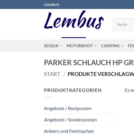
Zum
LEMBUS
Inhalt
springen
SEGELN
MOTORBOOT
CAMPING
FE
PARKER SCHLAUCH HP GRU
START
/
PRODUKTE VERSCHLAGWOR
PRODUKTKATEGORIEN
Es w
Angebote / Restposten
Angebote / Sonderposten
Ankern und Festmachen