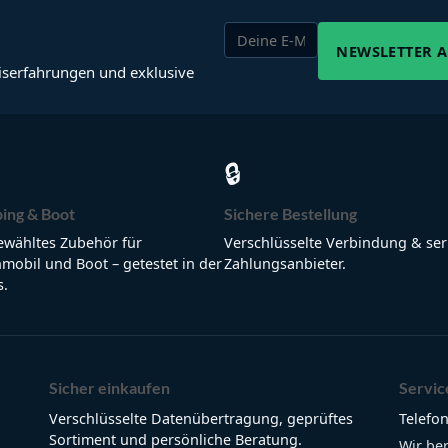
NEWSLETTER 
iserfahrungen und exklusive
🔒
ing & Boot
Sichere Bestellung
wähltes Zubehör für
Verschlüsselte Verbindung & ser
obil und Boot – getestet in der
Zahlungsanbieter.
s.
Sicher einkaufen
Servic
Verschlüsselte Datenübertragung, geprüftes
Telefon
Sortiment und persönliche Beratung.
Wir be