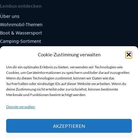
Lembus entdecken
Über uns
Wohnmobil-Themen
Boot & Wassersport
Camping-Sortiment
Fendertex Fender
Cookie-Zustimmung verwalten
Beliebte Bereiche
Um dir ein optimales Erlebnis zu bieten, verwenden wir Technologien wie
Cookies, um Geräteinformationen zu speichern und/oder darauf zuzugreifen.
Autarkie & Elektrik
Wenn du diesen Technologien zustimmst, können wir Daten wie das
Kühlen & Heizen
Surfverhalten oder eindeutige IDs auf dieser Website verarbeiten. Wenn du
deine Zustimmung nicht erteilst oder zurückziehst, können bestimmte
Sanitär & Toiletten
Merkmale und Funktionen beeinträchtigt werden.
Sicherheit an Bord
Dienste verwalten
Bootszubehör
AKZEPTIEREN